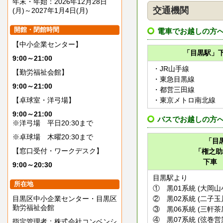
年末・年始：2026年12月28日
交通機関
(月)～2027年1月4日(月)
開館・閉館時間
電車でお越しの方
【中小企業センター】
「目黒駅」下
9:00～21:00
・JR山手線
【勤労福祉会館】
・東急目黒線
9:00～21:00
・都営三田線
【卓球室・洋弓場】
・東京メトロ南北線
9:00～21:00
バスでお越しの方
※洋弓場 平日20:30まで
※卓球場 木曜20:30まで
「目
【窓口受付・ワークデスク】
「権之助
下車 
9:00～20:30
目黒駅より
所在地
① 黒01系統 (大岡山
目黒区中小企業センター・目黒区
② 黒02系統 (二子玉
勤労福祉会館
③ 黒06系統 (三軒茶
④ 黒07系統 (弦巻営
指定管理者：株式会社コンベンシ