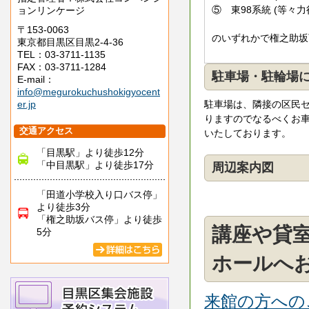
⑤ 東98系統 (等々力
ョンリンケージ
〒153-0063
のいずれかで権之助坂
東京都目黒区目黒2-4-36
TEL：03-3711-1135
FAX：03-3711-1284
駐車場・駐輪場
E-mail：
info@megurokuchushokigyocent
er.jp
駐車場は、隣接の区民セ
りますのでなるべくお
交通アクセス
いたしております。
「目黒駅」より徒歩12分
「中目黒駅」より徒歩17分
周辺案内図
「田道小学校入り口バス停」
より徒歩3分
「権之助坂バス停」より徒歩
講座や貸
5分
ホールへ
来館の方への