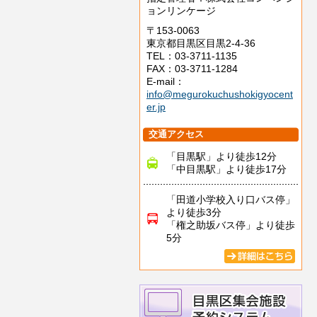
ョンリンケージ
〒153-0063
東京都目黒区目黒2-4-36
TEL：03-3711-1135
FAX：03-3711-1284
E-mail：
info@megurokuchushokigyocent
er.jp
交通アクセス
「目黒駅」より徒歩12分
「中目黒駅」より徒歩17分
「田道小学校入り口バス停」
より徒歩3分
「権之助坂バス停」より徒歩
5分