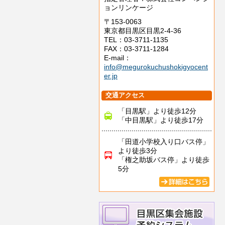
ョンリンケージ
〒153-0063
東京都目黒区目黒2-4-36
TEL：03-3711-1135
FAX：03-3711-1284
E-mail：
info@megurokuchushokigyocent
er.jp
交通アクセス
「目黒駅」より徒歩12分
「中目黒駅」より徒歩17分
「田道小学校入り口バス停」
より徒歩3分
「権之助坂バス停」より徒歩
5分