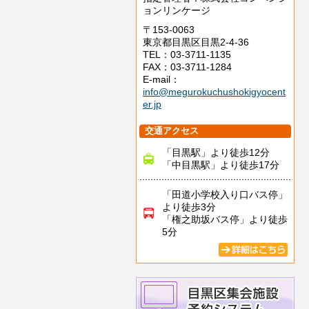
ョンリンケージ
〒153-0063
東京都目黒区目黒2-4-36
TEL：03-3711-1135
FAX：03-3711-1284
E-mail：
info@megurokuchushokigyocent
er.jp
交通アクセス
「目黒駅」より徒歩12分
「中目黒駅」より徒歩17分
「田道小学校入り口バス停」
より徒歩3分
「権之助坂バス停」より徒歩
5分