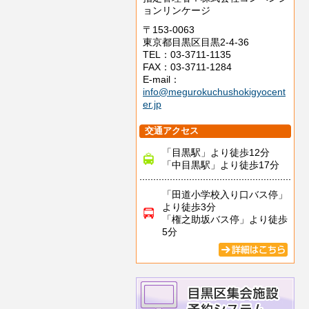
ョンリンケージ
〒153-0063
東京都目黒区目黒2-4-36
TEL：03-3711-1135
FAX：03-3711-1284
E-mail：
info@megurokuchushokigyocent
er.jp
交通アクセス
「目黒駅」より徒歩12分
「中目黒駅」より徒歩17分
「田道小学校入り口バス停」
より徒歩3分
「権之助坂バス停」より徒歩
5分