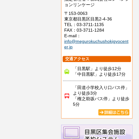
ョンリンケージ
〒153-0063
東京都目黒区目黒2-4-36
TEL：03-3711-1135
FAX：03-3711-1284
E-mail：
info@megurokuchushokigyocent
er.jp
交通アクセス
「目黒駅」より徒歩12分
「中目黒駅」より徒歩17分
「田道小学校入り口バス停」
より徒歩3分
「権之助坂バス停」より徒歩
5分