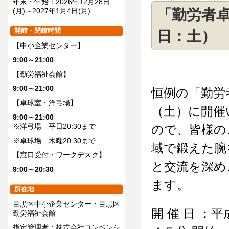
年末・年始：2026年12月28日
(月)～2027年1月4日(月)
「勤労者卓
開館・閉館時間
日：土）
【中小企業センター】
9:00～21:00
【勤労福祉会館】
9:00～21:00
恒例の「勤労
【卓球室・洋弓場】
（土）に開催
9:00～21:00
※洋弓場 平日20:30まで
ので、皆様の
※卓球場 木曜20:30まで
域で鍛えた腕
【窓口受付・ワークデスク】
と交流を深め
9:00～20:30
ます。
所在地
目黒区中小企業センター・目黒区
開 催 日 ：
勤労福祉会館
指定管理者：株式会社コンベンシ