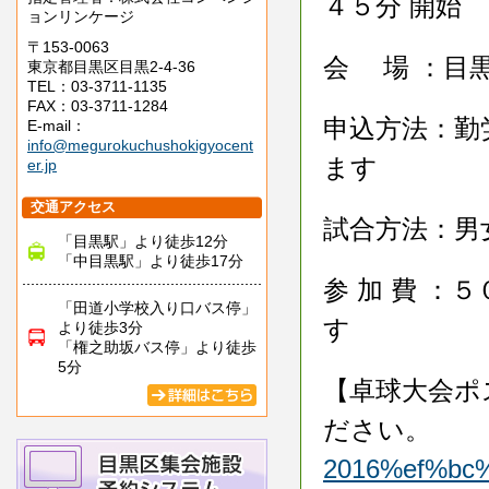
４５分 開始
ョンリンケージ
〒153-0063
会 場 ：目
東京都目黒区目黒2-4-36
TEL：03-3711-1135
FAX：03-3711-1284
申込方法：勤
E-mail：
info@megurokuchushokigyocent
ます
er.jp
交通アクセス
試合方法：男
「目黒駅」より徒歩12分
「中目黒駅」より徒歩17分
参 加 費 
「田道小学校入り口バス停」
す
より徒歩3分
「権之助坂バス停」より徒歩
5分
【卓球大会ポ
ださい。
2016%ef%b