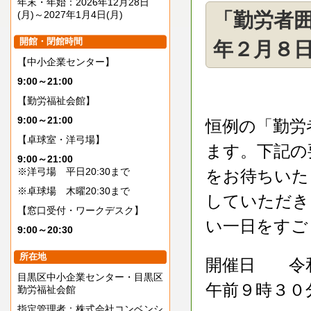
年末・年始：2026年12月28日
(月)～2027年1月4日(月)
「勤労者
開館・閉館時間
年２月８日
【中小企業センター】
9:00～21:00
【勤労福祉会館】
9:00～21:00
恒例の「勤労
【卓球室・洋弓場】
ます。下記の
9:00～21:00
※洋弓場 平日20:30まで
をお待ちいた
※卓球場 木曜20:30まで
していただき
【窓口受付・ワークデスク】
い一日をすご
9:00～20:30
所在地
開催日 令和
目黒区中小企業センター・目黒区
午前９時３０
勤労福祉会館
指定管理者：株式会社コンベンシ