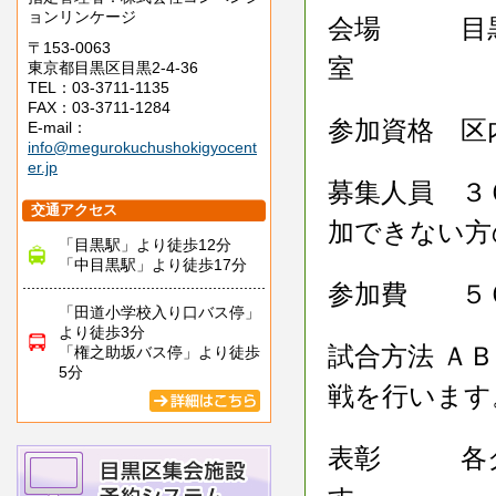
ョンリンケージ
会場 目黒
〒153-0063
室
東京都目黒区目黒2-4-36
TEL：03-3711-1135
FAX：03-3711-1284
参加資格 区
E-mail：
info@megurokuchushokigyocent
er.jp
募集人員 ３
交通アクセス
加できない方
「目黒駅」より徒歩12分
「中目黒駅」より徒歩17分
参加費 ５
「田道小学校入り口バス停」
より徒歩3分
試合方法 Ａ
「権之助坂バス停」より徒歩
5分
戦を行います
表彰 各ク