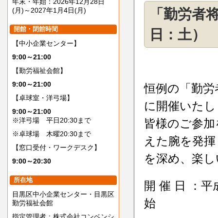
年末・年始：2026年12月28日
(月)～2027年1月4日(月)
「勤労者将
開館・閉館時間
日：土）
【中小企業センター】
9:00～21:00
【勤労福祉会館】
9:00～21:00
恒例の「勤労
【卓球室・洋弓場】
に開催いたし
9:00～21:00
※洋弓場 平日20:30まで
皆様のご参加
※卓球場 木曜20:30まで
えた腕を発揮
【窓口受付・ワークデスク】
を深め、楽し
9:00～20:30
所在地
開 催 日 ：
目黒区中小企業センター・目黒区
始
勤労福祉会館
指定管理者：株式会社コンベンシ