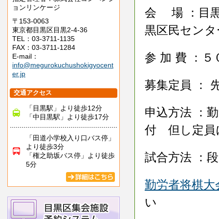
ョンリンケージ
会 場 ：目
〒153-0063
黒区民センタ
東京都目黒区目黒2-4-36
TEL：03-3711-1135
FAX：03-3711-1284
参 加 費 ：
E-mail：
info@megurokuchushokigyocent
er.jp
募集定員 ： 
交通アクセス
「目黒駅」より徒歩12分
申込方法 ：
「中目黒駅」より徒歩17分
付 但し定員
「田道小学校入り口バス停」
より徒歩3分
試合方法 ：
「権之助坂バス停」より徒歩
5分
勤労者将棋大
い