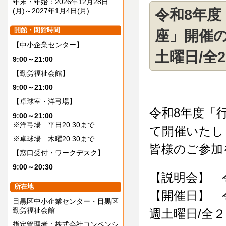
年末・年始：2026年12月28日
(月)～2027年1月4日(月)
令和8年
開館・閉館時間
座」開催の
【中小企業センター】
土曜日/全
9:00～21:00
【勤労福祉会館】
9:00～21:00
【卓球室・洋弓場】
令和8年度「
9:00～21:00
※洋弓場 平日20:30まで
て開催いたし
※卓球場 木曜20:30まで
皆様のご参加
【窓口受付・ワークデスク】
9:00～20:30
【説明会】 令和
所在地
【開催日】 
目黒区中小企業センター・目黒区
勤労福祉会館
週土曜日/全
指定管理者：株式会社コンベンシ