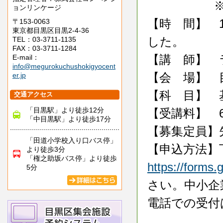
※但し、5
ョンリンケージ
【時 間】 1
〒153-0063
東京都目黒区目黒2-4-36
した。
TEL：03-3711-1135
FAX：03-3711-1284
【講 師】 
E-mail：
info@megurokuchushokigyocent
【会 場】 
er.jp
【科 目】 
交通アクセス
「目黒駅」より徒歩12分
【受講料】 6
「中目黒駅」より徒歩17分
【募集定員】
「田道小学校入り口バス停」
【申込方法】
より徒歩3分
「権之助坂バス停」より徒歩
https://form
5分
さい。中小企
電話での受付