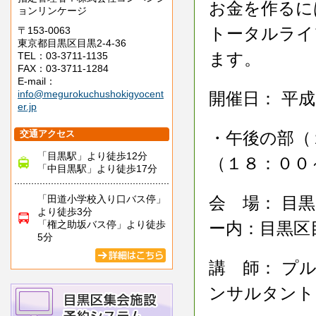
お金を作るに
ョンリンケージ
トータルライ
〒153-0063
東京都目黒区目黒2-4-36
ます。
TEL：03-3711-1135
FAX：03-3711-1284
E-mail：
info@megurokuchushokigyocent
開催日： 平
er.jp
交通アクセス
・午後の部（
「目黒駅」より徒歩12分
（１８：００
「中目黒駅」より徒歩17分
「田道小学校入り口バス停」
会 場： 目
より徒歩3分
「権之助坂バス停」より徒歩
ー内：目黒区目黒
5分
講 師： プ
ンサルタント