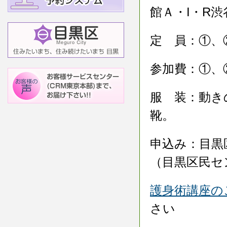
館Ａ・I・R
定 員：①、
参加費：①、
服 装：動き
靴。
申込み：目黒
（目黒区民セ
護身術講座の
さい