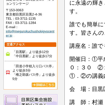
に永遠の輝き
ョンリンケージ
す。
〒153-0063
東京都目黒区目黒2-4-36
TEL：03-3711-1135
FAX：03-3711-1284
誰でも簡単に
E-mail：
info@megurokuchushokigyocent
す。皆さんの
er.jp
交通アクセス
講座名：誰で
「目黒駅」より徒歩12分
「中目黒駅」より徒歩17分
開催日：①平
「田道小学校入り口バス停」
０：３０ ②
より徒歩3分
「権之助坂バス停」より徒歩
①．②の講義
5分
会 場：目黒
講 師：村瀬