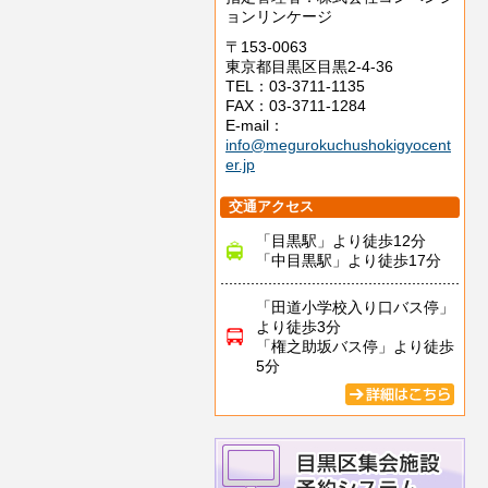
ョンリンケージ
〒153-0063
東京都目黒区目黒2-4-36
TEL：03-3711-1135
FAX：03-3711-1284
E-mail：
info@megurokuchushokigyocent
er.jp
交通アクセス
「目黒駅」より徒歩12分
「中目黒駅」より徒歩17分
「田道小学校入り口バス停」
より徒歩3分
「権之助坂バス停」より徒歩
5分