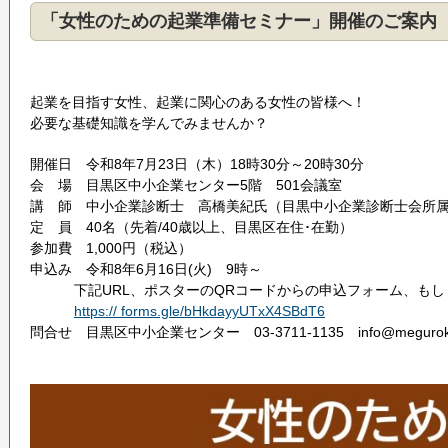
「女性のための起業準備セミナー」開催のご案内（
起業を目指す女性、起業に関心のある女性の皆様へ！
必要な基礎知識を学んでみませんか？
開催日 令和8年7月23日（木）18時30分～20時30分
会 場 目黒区中小企業センター5階 501会議室
講 師 中小企業診断士 高橋美紀氏（目黒中小企業診断士会所
定 員 40名（先着/40歳以上、目黒区在住･在勤）
参加費 1,000円（税込）
申込み
令和8年6月16日(火) 9時～
下記URL、ポスターのQRコードからの申込フォーム、もしく
https:// forms.gle/bHkdayyUTxX4SBdT6
問合せ 目黒区中小企業センター 03-3711-1135 info@megurokuchus