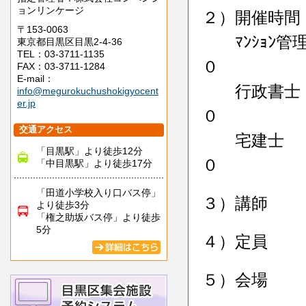
ョンリンケージ
２）開催時
〒153-0063
ﾏﾝｼｮﾝ管
東京都目黒区目黒2-4-36
TEL：03-3711-1135
０
FAX：03-3711-1284
E-mail：
行政書
info@megurokuchushokigyocent
er.jp
０
交通アクセス
宅建士
「目黒駅」より徒歩12分
０
「中目黒駅」より徒歩17分
「田道小学校入り口バス停」
３）講師 ：
より徒歩3分
「権之助坂バス停」より徒歩
5分
４）定員 ：
５）会場 ：