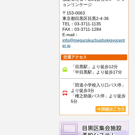
ョンリンケージ
〒153-0063
東京都目黒区目黒2-4-36
TEL：03-3711-1135
FAX：03-3711-1284
E-mail：
info@megurokuchushokigyocent
er.jp
交通アクセス
「目黒駅」より徒歩12分
「中目黒駅」より徒歩17分
「田道小学校入り口バス停」
より徒歩3分
「権之助坂バス停」より徒歩
5分