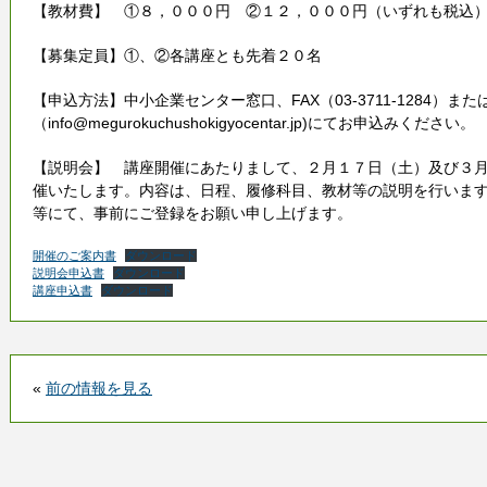
【教材費】 ①８，０００円 ②１２，０００円（いずれも税込
【募集定員】①、②各講座とも先着２０名
【申込方法】中小企業センター窓口、FAX（03-3711-1284）ま
（info@megurokuchushokigyocentar.jp)にてお申込みください。
【説明会】 講座開催にあたりまして、２月１７日（土）及び３
催いたします。内容は、日程、履修科目、教材等の説明を行いま
等にて、事前にご登録をお願い申し上げます。
開催のご案内書
ダウンロード
説明会申込書
ダウンロード
講座申込書
ダウンロード
«
前の情報を見る