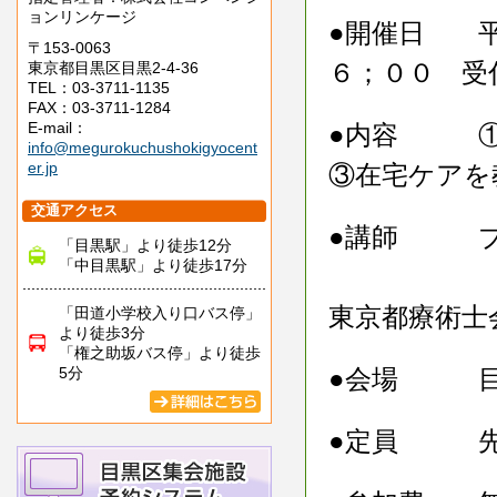
ョンリンケージ
●開催日 平
〒153-0063
６；００ 受
東京都目黒区目黒2-4-36
TEL：03-3711-1135
FAX：03-3711-1284
E-mail：
●内容 ①
info@megurokuchushokigyocent
er.jp
③在宅ケア
交通アクセス
●講師 プ
「目黒駅」より徒歩12分
「中目黒駅」より徒歩17分
（全
東京都療術士
「田道小学校入り口バス停」
より徒歩3分
「権之助坂バス停」より徒歩
5分
●会場 目
●定員 先