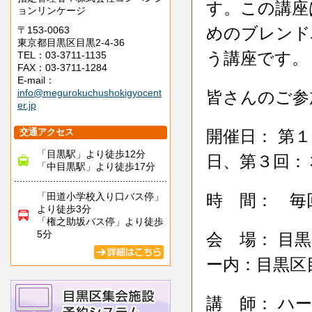
す。この講座
ョンリンケージ
めのブレンド
〒153-0063
東京都目黒区目黒2-4-36
う講座です。
TEL：03-3711-1135
FAX：03-3711-1284
E-mail：
info@megurokuchushokigyocent
皆さんのご参
er.jp
交通アクセス
開催日： 第
「目黒駅」より徒歩12分
日、第３回：
「中目黒駅」より徒歩17分
「田道小学校入り口バス停」
時 間： 毎
より徒歩3分
「権之助坂バス停」より徒歩
5分
会 場： 目
ー内：目黒区目黒
講 師： ハ