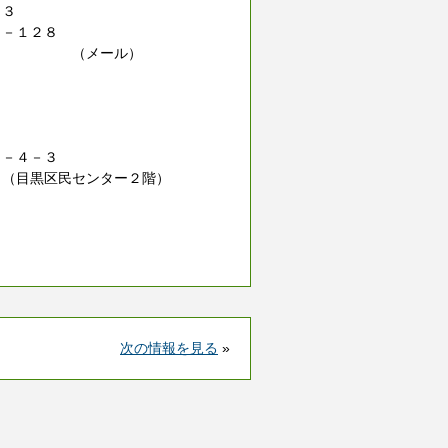
：３
１２８
ル）
先
－４－３
区民センター２階）
次の情報を見る
»