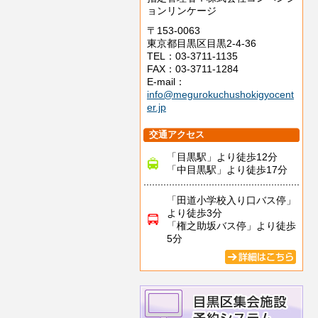
ョンリンケージ
〒153-0063
東京都目黒区目黒2-4-36
TEL：03-3711-1135
FAX：03-3711-1284
E-mail：
info@megurokuchushokigyocent
er.jp
交通アクセス
「目黒駅」より徒歩12分
「中目黒駅」より徒歩17分
「田道小学校入り口バス停」
より徒歩3分
「権之助坂バス停」より徒歩
5分