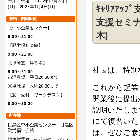
年末・年始：2026年12月28日
(月)～2027年1月4日(月)
ｷｬﾘｱｱ
開館・閉館時間
支援セミナ
【中小企業センター】
木)
9:00～21:00
【勤労福祉会館】
9:00～21:00
【卓球室・洋弓場】
社長は、特別
9:00～21:00
※洋弓場 平日20:30まで
これから起業
※卓球場 木曜20:30まで
【窓口受付・ワークデスク】
開業後に提出
9:00～20:30
説明いたしま
所在地
にて復習いた
目黒区中小企業センター・目黒区
勤労福祉会館
は、ぜひご参
指定管理者：株式会社コンベンシ