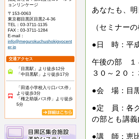
ョンリンケージ
あなたも、明
〒153-0063
東京都目黒区目黒2-4-36
TEL：03-3711-1135
（セミナーの
FAX：03-3711-1284
E-mail：
info@megurokuchushokigyocent
●日 時：平
er.jp
交通アクセス
午後の部 １
「目黒駅」より徒歩12分
３０～２０：
「中目黒駅」より徒歩17分
「田道小学校入り口バス停」
●会 場：目
より徒歩3分
「権之助坂バス停」より徒歩
5分
●定 員：各
の部とも講義
●講 師：恵