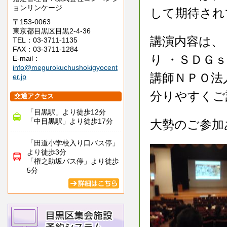
ョンリンケージ
して期待され
〒153-0063
東京都目黒区目黒2-4-36
講演内容は、
TEL：03-3711-1135
FAX：03-3711-1284
り ・ＳＤＧ
E-mail：
info@megurokuchushokigyocent
講師ＮＰＯ法
er.jp
分りやすくご
交通アクセス
「目黒駅」より徒歩12分
「中目黒駅」より徒歩17分
大勢のご参
「田道小学校入り口バス停」
より徒歩3分
「権之助坂バス停」より徒歩
5分