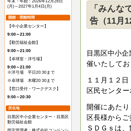
年末・年始：2026年12月28日
(月)～2027年1月4日(月)
「みんなで
開館・閉館時間
告（11月1
【中小企業センター】
9:00～21:00
【勤労福祉会館】
9:00～21:00
目黒区中小企
【卓球室・洋弓場】
催いたしてお
9:00～21:00
※洋弓場 平日20:30まで
１１月１２日
※卓球場 木曜20:30まで
【窓口受付・ワークデスク】
区民センター
9:00～20:30
開催にあたり
所在地
区長様からご
目黒区中小企業センター・目黒区
勤労福祉会館
ＳＤＧｓは、
指定管理者：株式会社コンベンシ