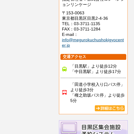
ョンリンケージ
〒153-0063
東京都目黒区目黒2-4-36
TEL：03-3711-1135
FAX：03-3711-1284
E-mail：
info@megurokuchushokigyocent
er.jp
交通アクセス
「目黒駅」より徒歩12分
「中目黒駅」より徒歩17分
「田道小学校入り口バス停」
より徒歩3分
「権之助坂バス停」より徒歩
5分