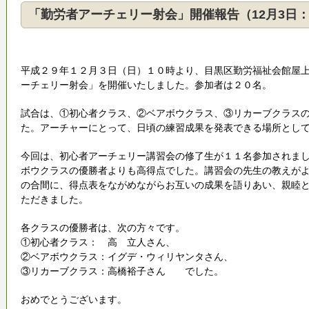
「勤労者アーチェリー射会」開催報告（12月3日
平成２９年１２月３日（日）１０時より、目黒区勤労福祉会館屋
ーチェリー射会」を開催いたしました。参加者は２０名。
試合は、①初心者クラス、②ベアボウクラス、③リカーブクラス
た。アーチャーにとって、日頃の練習成果を発表できる場所とし
今回は、初心者アーチェリー講習会の修了生が１１名参加されま
ボウクラスの優勝者よりも高得点でした。講習会の先生の教えが
の合間に、得点表をながめながらお互いの成果を語りあい、親睦
ただきました。
各クラスの優勝者は、次の方々です。
①初心者クラス： 高 立人さん、
②ベアボウクラス：イグデ・ウィリヤンタさん、
③リカーブクラス：高橋裕子さん でした。
おめでとうございます。