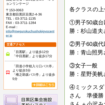
ョンリンケージ
各クラスの上
〒153-0063
東京都目黒区目黒2-4-36
TEL：03-3711-1135
①男子50
FAX：03-3711-1284
E-mail：
勝：杉山道夫
info@megurokuchushokigyocent
er.jp
②男子60歳
交通アクセス
勝：青山照男
「目黒駅」より徒歩12分
「中目黒駅」より徒歩17分
③女子一
「田道小学校入り口バス停」
より徒歩3分
勝：星野美帆
「権之助坂バス停」より徒歩
5分
④ミックス
さん 準優勝
さん＋小沢み