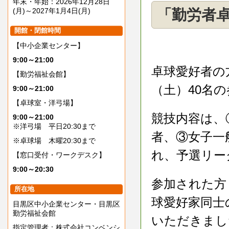
年末・年始：2026年12月28日
(月)～2027年1月4日(月)
「勤労者卓
開館・閉館時間
【中小企業センター】
9:00～21:00
卓球愛好者の
【勤労福祉会館】
（土）40名
9:00～21:00
【卓球室・洋弓場】
競技内容は、
9:00～21:00
※洋弓場 平日20:30まで
者、③女子一
※卓球場 木曜20:30まで
れ、予選リー
【窓口受付・ワークデスク】
9:00～20:30
参加された方
所在地
球愛好家同士
目黒区中小企業センター・目黒区
勤労福祉会館
いただきまし
指定管理者：株式会社コンベンシ