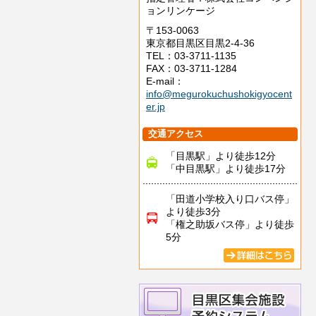
ョンリンケージ
〒153-0063
東京都目黒区目黒2-4-36
TEL：03-3711-1135
FAX：03-3711-1284
E-mail：
info@megurokuchushokigyocent
er.jp
交通アクセス
「目黒駅」より徒歩12分
「中目黒駅」より徒歩17分
「田道小学校入り口バス停」
より徒歩3分
「権之助坂バス停」より徒歩
5分