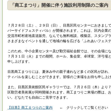
「商工まつり」開催に伴う施設利用制限のご案内
７月２８日（土）、２９日（日）、目黒区民センターにおきまして
バーサイドフェスティバル）が開催されます。これは、区内企業
交流市町村産地直送販売、なんでも無料相談、模擬店、スタンプ
さまざまなイベントを通して地域の輪を広げる「ふれあいフェス
このため、中小企業センター及び勤労福祉会館では、その会場に
７月３１日（火）までの期間、ホール、集会室、卓球室、洋弓場
申し上げます。
目黒商工まつりには、夏休み中の親子連れなど多くの区民が訪れ
ティバルを楽しむことができます。皆様のご来場をお待ち申し上
また、目黒区美術館区民ギャラリーでは、７月２６日（木）より
区勤労者美術展が同時開催されます。商工まつりご来場の際は、
い。どなたでも自由にご見学できます。
【目黒】商工まつりのご案内
← クリックしてご覧ください