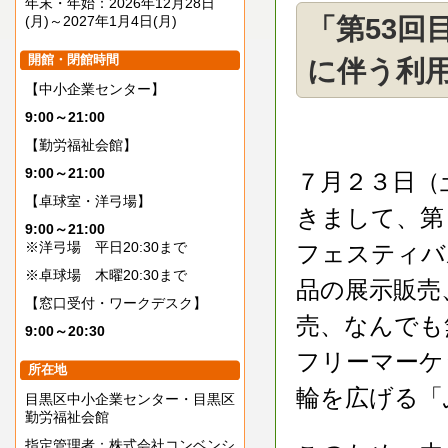
年末・年始：2026年12月28日
(月)～2027年1月4日(月)
「第53回
開館・閉館時間
に伴う利
【中小企業センター】
9:00～21:00
【勤労福祉会館】
9:00～21:00
７月２３日（
【卓球室・洋弓場】
きまして、第
9:00～21:00
※洋弓場 平日20:30まで
フェスティバ
※卓球場 木曜20:30まで
品の展示販売
【窓口受付・ワークデスク】
売、なんでも
9:00～20:30
フリーマーケ
所在地
輪を広げる「
目黒区中小企業センター・目黒区
勤労福祉会館
指定管理者：株式会社コンベンシ