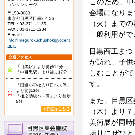
このため、中
ョンリンケージ
会場になりま
〒153-0063
東京都目黒区目黒2-4-36
（火）までの
TEL：03-3711-1135
FAX：03-3711-1284
一般利用がで
E-mail：
info@megurokuchushokigyocent
er.jp
目黒商工まつ
交通アクセス
が訪れ、子供
「目黒駅」より徒歩12分
しむことがで
「中目黒駅」より徒歩17分
す。
「田道小学校入り口バス停」
より徒歩3分
「権之助坂バス停」より徒歩
また、目黒区
5分
（木）より７
美術展が同時
帰りにぜひと