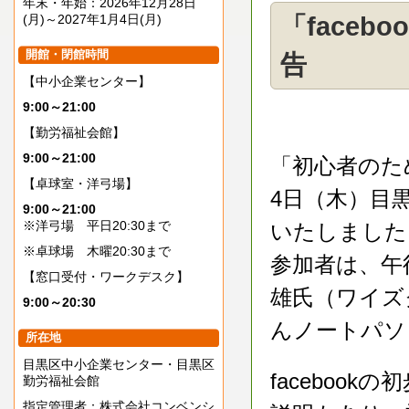
年末・年始：2026年12月28日
(月)～2027年1月4日(月)
「faceb
開館・閉館時間
告
【中小企業センター】
9:00～21:00
【勤労福祉会館】
9:00～21:00
「初心者のため
【卓球室・洋弓場】
4日（木）目
9:00～21:00
※洋弓場 平日20:30まで
いたしました
※卓球場 木曜20:30まで
参加者は、午
【窓口受付・ワークデスク】
雄氏（ワイズ
9:00～20:30
んノートパソ
所在地
目黒区中小企業センター・目黒区
faceboo
勤労福祉会館
指定管理者：株式会社コンベンシ