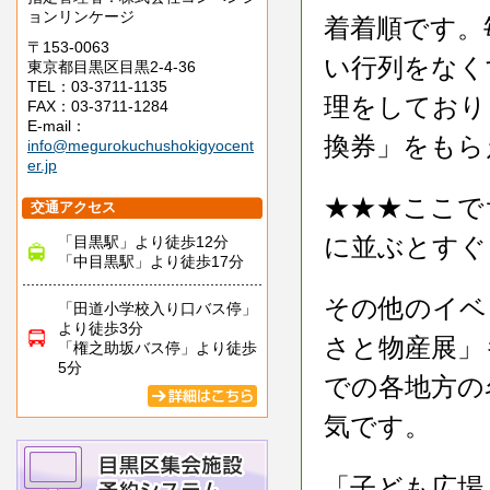
ョンリンケージ
着着順です。
〒153-0063
い行列をなく
東京都目黒区目黒2-4-36
TEL：03-3711-1135
理をしており
FAX：03-3711-1284
E-mail：
換券」をもら
info@megurokuchushokigyocent
er.jp
★★★ここで
交通アクセス
に並ぶとすぐ
「目黒駅」より徒歩12分
「中目黒駅」より徒歩17分
その他のイベ
「田道小学校入り口バス停」
より徒歩3分
さと物産展」
「権之助坂バス停」より徒歩
5分
での各地方の
気です。
「子ども広場