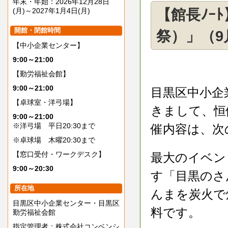
年末・年始：2026年12月28日
(月)～2027年1月4日(月)
【館長ﾉｰ
開館・閉館時間
祭）」（9
【中小企業センター】
9:00～21:00
【勤労福祉会館】
9:00～21:00
目黒区中小企
【卓球室・洋弓場】
きまして、恒
9:00～21:00
※洋弓場 平日20:30まで
催内容は、次
※卓球場 木曜20:30まで
【窓口受付・ワークデスク】
最大のイベン
9:00～20:30
す「目黒のさ
所在地
んまを炭火で
目黒区中小企業センター・目黒区
料です。
勤労福祉会館
指定管理者：株式会社コンベンシ