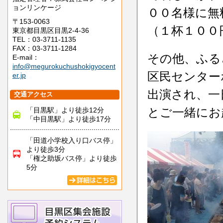
ョンリンケージ
００名様に無
〒153-0063
（１杯１００
東京都目黒区目黒2-4-36
TEL：03-3711-1135
FAX：03-3711-1284
その他、ふる
E-mail：
info@megurokuchushokigyocent
区民センター
er.jp
出演され、一
交通アクセス
とご一緒にお
「目黒駅」より徒歩12分
「中目黒駅」より徒歩17分
「田道小学校入り口バス停」
より徒歩3分
「権之助坂バス停」より徒歩
5分