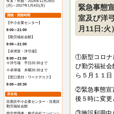
年末・年始：2026年12月28日
(月)～2027年1月4日(月)
緊急事態
開館・閉館時間
室及び洋弓
【中小企業センター】
月11日:火
9:00～21:00
【勤労福祉会館】
9:00～21:00
【卓球室・洋弓場】
①新型コロナ
9:00～21:00
※洋弓場 平日20:30まで
び勤労福祉会
※卓球場 木曜20:30まで
ら５月１１日
【窓口受付・ワークデスク】
9:00～20:30
②緊急事態宣
所在地
後５時に変更
目黒区中小企業センター・目黒区
勤労福祉会館
③施設利用中
指定管理者：株式会社コンベンシ