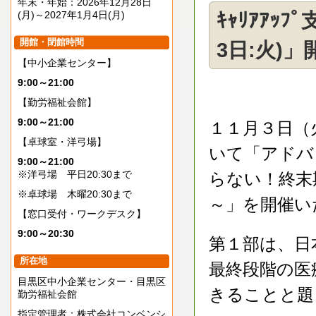
年末・年始：2026年12月28日
(月)～2027年1月4日(月)
ｷｬﾘｱｱｯﾌ
開館・閉館時間
3日:火)
【中小企業センター】
9:00～21:00
【勤労福祉会館】
9:00～21:00
１１月３日（
【卓球室・洋弓場】
いて「アドバ
9:00～21:00
※洋弓場 平日20:30まで
らない！終末
※卓球場 木曜20:30まで
～」を開催い
【窓口受付・ワークデスク】
9:00～20:30
第１部は、日
所在地
最終段階の医
目黒区中小企業センター・目黒区
きることと題
勤労福祉会館
指定管理者：株式会社コンベンシ