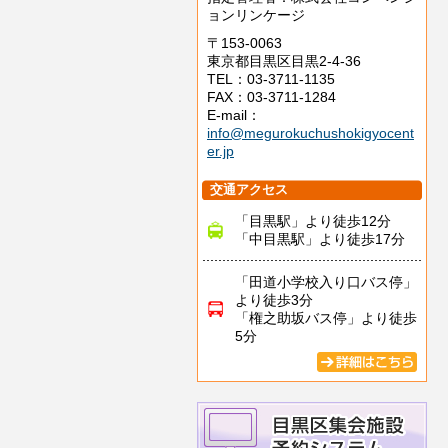
ョンリンケージ
〒153-0063
東京都目黒区目黒2-4-36
TEL：03-3711-1135
FAX：03-3711-1284
E-mail：
info@megurokuchushokigyocent
er.jp
交通アクセス
「目黒駅」より徒歩12分
「中目黒駅」より徒歩17分
「田道小学校入り口バス停」
より徒歩3分
「権之助坂バス停」より徒歩
5分